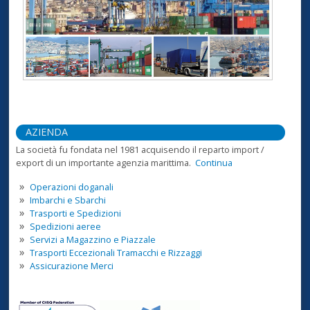
AZIENDA
La società fu fondata nel 1981 acquisendo il reparto import /
export di un importante agenzia marittima.
Continua
Operazioni doganali
Imbarchi e Sbarchi
Trasporti e Spedizioni
Spedizioni aeree
Servizi a Magazzino e Piazzale
Trasporti Eccezionali Tramacchi e Rizzaggi
Assicurazione Merci